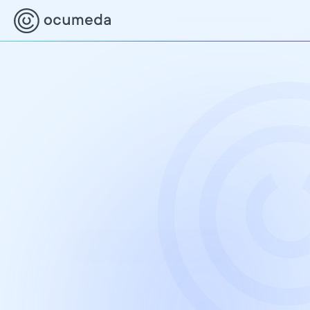
Ensemble pour une 
meilleure prévention de la 
santé oculaires
En collaboration avec des opticiens et des 
ophtalmologistes expérimentés, nous rendons 
la prévention oculaire accessible à tous de 
manière simple, économique et rapide.
EN SAVOIR PLUS
DÉCOUVRIR OCUMEDA