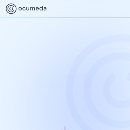
Par des ophtalmologues,

pour une meilleure 
prévention oculaire
Développé pour sensibiliser à la prévention 
oculaire et surmonter les pénuries en 
ophtalmologie.
EN SAVOIR PLUS