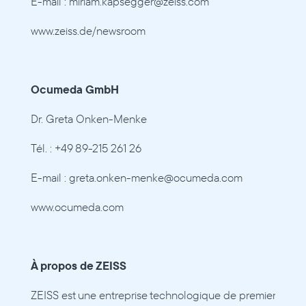
E-mail : miriam.kapsegger@zeiss.com
www.zeiss.de/newsroom
Ocumeda GmbH
Dr. Greta Onken-Menke
Tél. : +49 89-215 261 26
E-mail : greta.onken-menke@ocumeda.com
www.ocumeda.com
À propos de ZEISS
ZEISS est une entreprise technologique de premier 