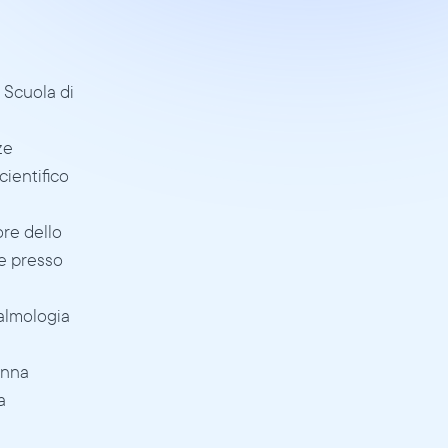
 Scuola di 
e 
ientifico 
re dello 
 presso 
almologia 
enna 
 