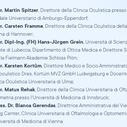
Dr. Martin Spitzer
, Direttore della Clinica Oculistica presso 
dale Universitario di Amburgo-Eppendorf;
Dr. Carsten Framme
, Direttore della Clinica Oculistica della
na di Hannover;
Dr. Dipl-Ing. (FH) Hans-Jürgen Grein
, Università di Scienz
te di Lubecca, Dipartimento di Ottica Medica e Direttore Sc
 la Fielmann Akademie Schloss Plön;
Dr. Karsten Kortüm
, Direttore Medico e Socio Amministrato
 oculistico Dres. Kortüm MVZ GmbH Ludwigsburg e Docente
ica Oculistica Universitaria di Ulma;
Dr. Matus Rehak
, Direttore della Clinica Universitaria di Oft
etria presso l'Università di Medicina di Innsbruck;
Ass. Dr. Bianca Gerendas
, Direttrice Amministrativa del Vi
 Center, Clinica Universitaria di Oftalmologia e Optometria
iversità di Medicina di Vienna