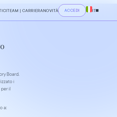
TICI
TEAM | CARRIERA
NOVITÀ
ACCEDI
IT
o 
ry Board. 
zzato i 
er il 
o a: