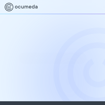
Novità e Stampa
Su questa pagina troverà tutte le ultime novità 
e i comunicati stampa riguardanti Ocumeda. 
Resti sempre aggiornato sui nostri sviluppi più 
recenti, sugli eventi significativi e sui servizi 
giornalistici nel campo della salute degli occhi.
AL PIÙ RECENTE ARTICOLO