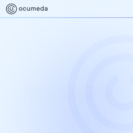
Gemeinsam für bessere 
Augenversorgung
In Zusammenarbeit mit Augenoptikern und 
erfahrenen Augenärzten, machen wir 
Augenvorsorge niederschwellig, kostengünstig 
und zeitnah zugänglich für alle.
MEHR ERFAHREN
OCUMEDA KENNENLERNEN