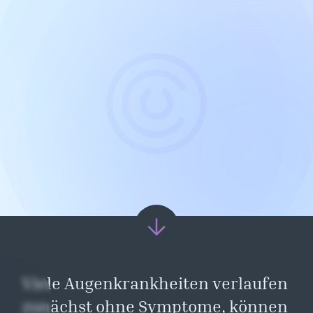
Augen-
Check-Up
günstig
unter 48h
Viele Augenkrankheiten verlaufen 
zunächst ohne Symptome, können 