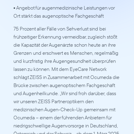
▪ Angebot für augenmedizinische Leistungen vor 
Ort stärkt das augenoptische Fachgeschäft
75 Prozent aller Fälle von Sehverlust sind bei 
frühzeitiger Erkennung vermeidbar, zugleich stößt 
die Kapazität der Augenärzte schon heute an ihre 
Grenzen und erschwert es Menschen, regelmäßig 
und kurzfristig ihre Augengesundheit überprüfen 
lassen zu können. Mit dem EyeCare Network 
schlägt ZEISS in Zusammenarbeit mit Ocumeda die 
Brücke zwischen augenoptischem Fachgeschäft 
und Augenheilkunde. „Wir sind froh darüber, dass 
wir unseren ZEISS Partneroptikern den 
medizinischen Augen-Check-Up gemeinsam mit 
Ocumeda – einem der führenden Anbietern für 
niedrigschwellige Augenvorsorge in Deutschland, 
Österreich und der Schweiz – ab dem 1. März 2025 