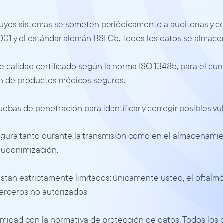
uyos sistemas se someten periódicamente a auditorías y ce
01 y el estándar alemán BSI C5. Todos los datos se almace
alidad certificado según la norma ISO 13485, para el cump
ión de productos médicos seguros. 
bas de penetración para identificar y corregir posibles vu
egura tanto durante la transmisión como en el almacenamie
eudonimización. 
stán estrictamente limitados: únicamente usted, el oftalmól
terceros no autorizados. 
idad con la normativa de protección de datos. Todos los 